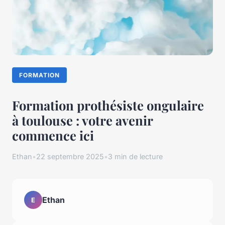
FORMATION
Formation prothésiste ongulaire
à toulouse : votre avenir
commence ici
Ethan
•
22 septembre 2025
•
3 min de lecture
Ethan
E