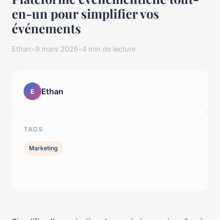
en-un pour simplifier vos
événements
Ethan
•
9 mars 2026
•
4 min de lecture
Ethan
E
TAGS
Marketing