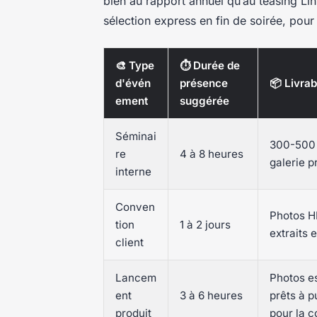
bien au rapport annuel qu’au teasing L
sélection express en fin de soirée, pour
🎨 Type
⏱️ Durée de
d'évén
présence
📦 Livrab
ement
suggérée
Séminai
300-500 
re
4 à 8 heures
galerie p
interne
Conven
Photos H
tion
1 à 2 jours
extraits e
client
Lancem
Photos es
ent
3 à 6 heures
prêts à p
produit
pour la c