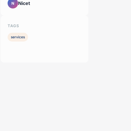
Nicet
N
TAGS
services