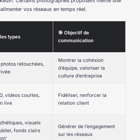
inkedIn. Certains photographes proposent même une
 alimenter vos réseaux en temps réel.
🎯 Objectif de
les types
communication
Montrer la cohésion
photos retouchées,
d’équipe, valoriser la
rivée
culture d’entreprise
D, vidéos courtes,
Fidéliser, renforcer la
n live
relation client
thétiques, visuels
Générer de l’engagement
ublier, fonds clairs
sur les réseaux
om’