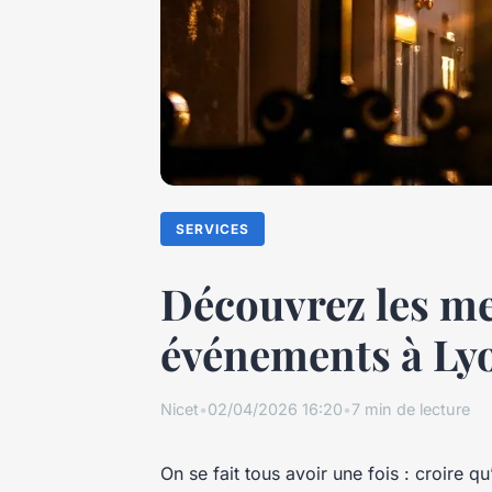
SERVICES
Découvrez les me
événements à Ly
Nicet
•
02/04/2026 16:20
•
7 min de lecture
On se fait tous avoir une fois : croire 