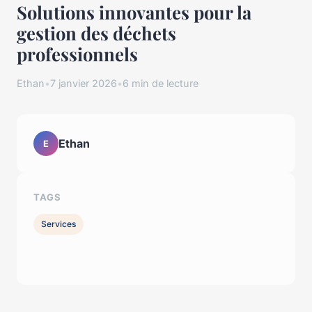
Solutions innovantes pour la
gestion des déchets
professionnels
Ethan
•
7 janvier 2026
•
6 min de lecture
Ethan
E
TAGS
Services