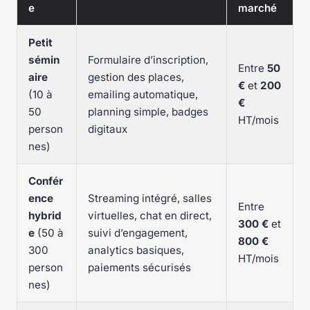
e
marché
Petit
sémin
Formulaire d’inscription,
Entre
50
aire
gestion des places,
€
et
200
(10 à
emailing automatique,
€
50
planning simple, badges
HT/mois
person
digitaux
nes)
Confér
ence
Streaming intégré, salles
Entre
hybrid
virtuelles, chat en direct,
300 €
et
e
(50 à
suivi d’engagement,
800 €
300
analytics basiques,
HT/mois
person
paiements sécurisés
nes)