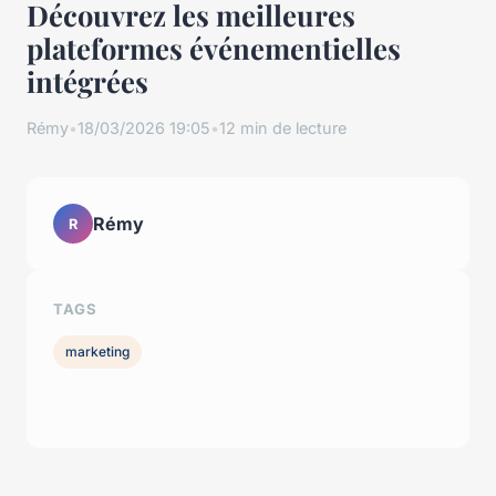
Découvrez les meilleures
plateformes événementielles
intégrées
Rémy
•
18/03/2026 19:05
•
12 min de lecture
Rémy
R
TAGS
marketing