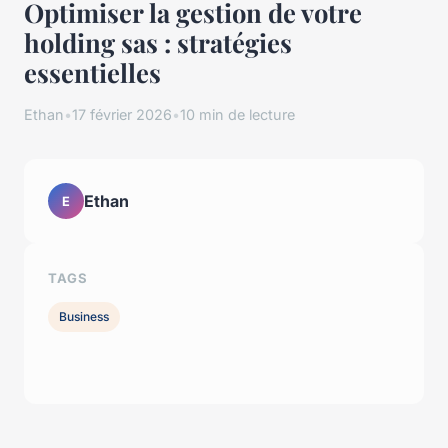
Optimiser la gestion de votre
holding sas : stratégies
essentielles
Ethan
•
17 février 2026
•
10 min de lecture
Ethan
E
TAGS
Business